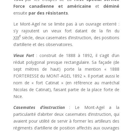
Force canadienne et américaine
et
déminé
ensuite
par des résistants
.
Le Mont-Agel ne se limite pas à un ouvrage enterré :
s’y rajoutent un vieux fort datant de la fin du
e
XIX
siècle, deux casemates d’instruction, des positions
d’artillerie et des observatoires.
Vieux Fort
: construit de 1888 à 1892, il s’agit d’un
réduit polygonal presque rectangulaire. Sa façade (de
sept mètres de haut) porte la mention
« 1888
FORTERESSE du MONT-AGEL 1892
». Il portait aussi le
nom de « fort Catinat » (en référence au maréchal
Nicolas de Catinat), faisant partie de la place forte de
Nice.
Casemates d’instruction
: Le Mont-Agel a la
particularité d’abriter deux casemates d’instruction, qui
avaient pour utilité de servir à former les artilleurs des
régiments d’artillerie de position affectés aux ouvrages