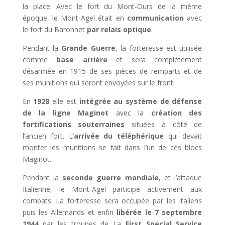
la place. Avec le fort du Mont-Ours de la même
époque, le Mont-Agel était en
communication
avec
le fort du Baronnet
par relais optique
.
Pendant la
Grande Guerre
, la forteresse est utilisée
comme
base arrière
et sera complètement
désarmée en 1915 de ses pièces de remparts et de
ses munitions qui seront envoyées sur le front.
En
1928
elle est
intégrée au système de défense
de la ligne Maginot
avec la
création des
fortifications souterraines
situées à côté de
l’ancien fort. L’
arrivée du téléphérique
qui devait
monter les munitions se fait dans l’un de ces blocs
Maginot.
Pendant la
seconde guerre mondiale
, et l’attaque
Italienne, le Mont-Agel participe activement aux
combats. La forteresse sera occupée par les Italiens
puis les Allemands et enfin
libérée le 7 septembre
1944
par les troupes de La
First Special Service